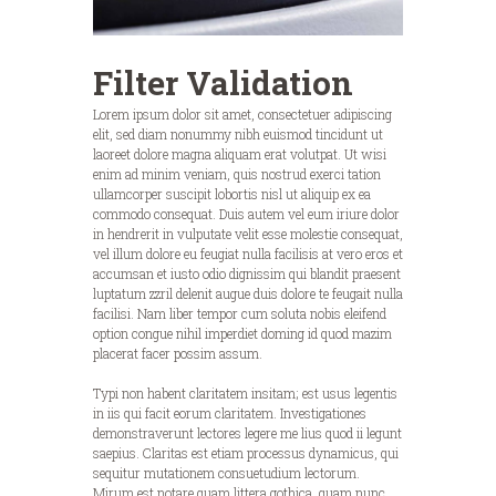
Filter Validation
Lorem ipsum dolor sit amet, consectetuer adipiscing
elit, sed diam nonummy nibh euismod tincidunt ut
laoreet dolore magna aliquam erat volutpat. Ut wisi
enim ad minim veniam, quis nostrud exerci tation
ullamcorper suscipit lobortis nisl ut aliquip ex ea
commodo consequat. Duis autem vel eum iriure dolor
in hendrerit in vulputate velit esse molestie consequat,
vel illum dolore eu feugiat nulla facilisis at vero eros et
accumsan et iusto odio dignissim qui blandit praesent
luptatum zzril delenit augue duis dolore te feugait nulla
facilisi. Nam liber tempor cum soluta nobis eleifend
option congue nihil imperdiet doming id quod mazim
placerat facer possim assum.
Typi non habent claritatem insitam; est usus legentis
in iis qui facit eorum claritatem. Investigationes
demonstraverunt lectores legere me lius quod ii legunt
saepius. Claritas est etiam processus dynamicus, qui
sequitur mutationem consuetudium lectorum.
Mirum est notare quam littera gothica, quam nunc