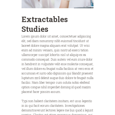
Extractables
Studies
Lorem ipsum dolor sit amet, consectetuer adipiscing
elit, sed diam nonummy nibh euismod tincidunt ut
laoreet dolore magna aliquam erat volutpat. Ut wisi
enim ad minim veniam, quis nostrud exerci tation
ullamcorper suscipit lobortis nisl ut aliquip ex ea
commodo consequat. Duis autem vel eum iriure dolor
in hendrerit in vulputate velit esse molestie consequat,
vel illum dolore eu feugiat nulla facilisis at vero eros et
accumsan et iusto odio dignissim qui blandit praesent
luptatum zzril delenit augue duis dolore te feugait nulla
facilisi. Nam liber tempor cum soluta nobis eleifend
option congue nihil imperdiet doming id quod mazim
placerat facer possim assum.
Typi non habent claritatem insitam; est usus legentis
in iis qui facit eorum claritatem. Investigationes
demonstraverunt lectores legere me lius quod ii legunt
saepius. Claritas est etiam processus dynamicus, qui